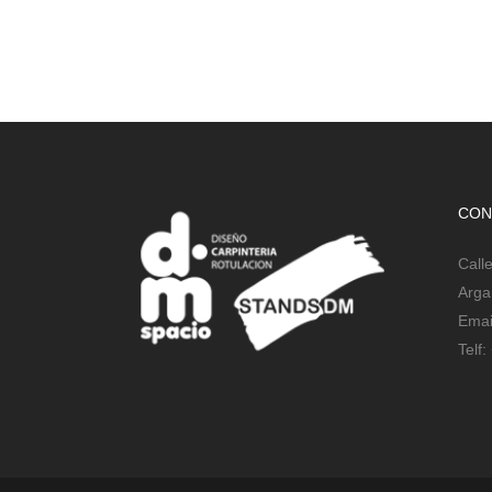
CON
Call
Arga
Emai
Telf: