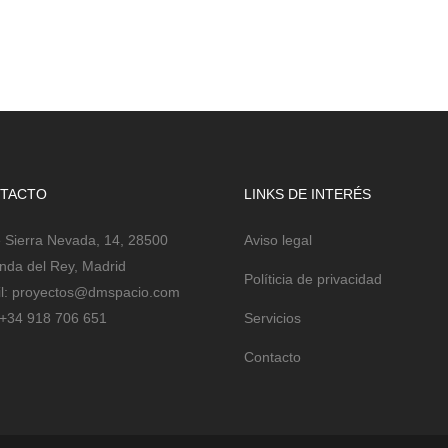
TACTO
LINKS DE INTERÉS
e Sierra Nevada, 14, 28500
Aviso legal
nda del Rey, Madrid
Políticia de privacidad
l:
proyectos@dmspacio.com
+34 918 706 651
Servicios
Contacto